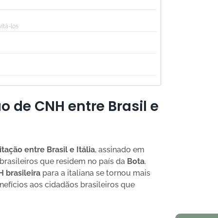
Natitaliani:
itá-los
exterior
o de CNH entre Brasil e
Decreto Taj
ação entre Brasil e Itália
, assinado em
Constitucio
brasileiros que residem no país da
Bota
.
de 2026 – e
italiana
 brasileira
para a italiana se tornou mais
nefícios aos cidadãos brasileiros que