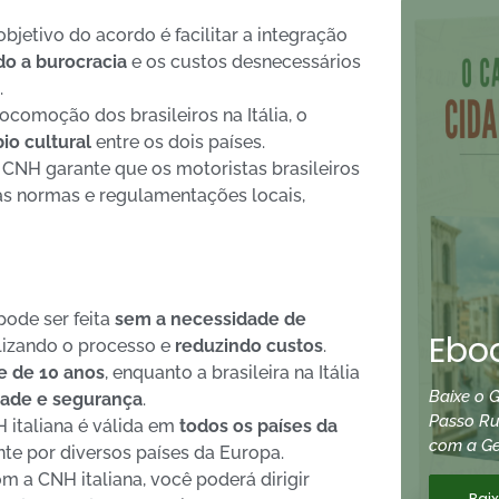
objetivo do acordo é facilitar a integração
do a burocracia
e os custos desnecessários
.
locomoção dos brasileiros na Itália, o
io cultural
entre os dois países.
CNH garante que os motoristas brasileiros
as normas e regulamentações locais,
ode ser feita
sem a necessidade de
Eboo
ilizando o processo e
reduzindo custos
.
e de 10 anos
, enquanto a brasileira na Itália
Baixe o G
dade e segurança
.
Passo R
 italiana é válida em
todos os países da
com a Ge
nte por diversos países da Europa.
m a CNH italiana, você poderá dirigir
Bai