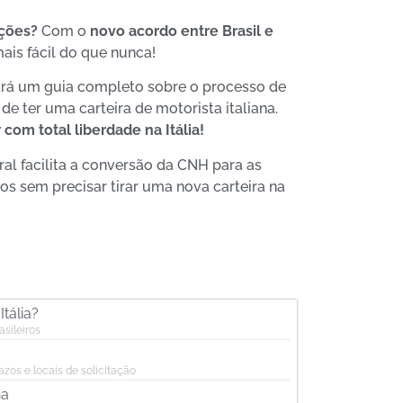
ações?
Com o
novo acordo entre Brasil e
mais fácil do que nunca!
ará um guia completo sobre o processo de
de ter uma carteira de motorista italiana.
 com total liberdade na Itália!
ral facilita a conversão da CNH para as
tos sem precisar tirar uma nova carteira na
Entenda o C
Passos em 
tália?
asileiros
zos e locais de solicitação
na