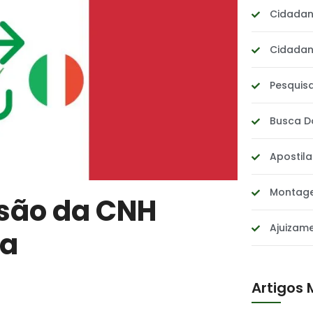
Cidadani
Cidadani
Pesquis
Busca 
Apostil
Montage
são da CNH
Ajuizam
na
Artigos 