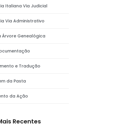
a Italiana Via Judicial
a Via Administrativo
a Árvore Genealógica
Documentação
amento e Tradução
m da Pasta
ento da Ação
Mais Recentes