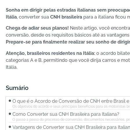
Sonha em dirigir pelas estradas italianas sem preocup
Itália
, converter sua
CNH brasileira
para a italiana ficou 
Chega de adiar seus planos!
Neste artigo, você encontr
conversão, desde os requisitos básicos até as vantagens 
Prepare-se para finalmente realizar seu sonho de dirigir
Atenção, brasileiros residentes na Itália:
o acordo bilate
categorias A e B, permitindo que você dirija carros e mo
Itália.
Sumário
O que é o Acordo de Conversão de CNH entre Brasil e I
Os objetivos do acordo e seus principais benefícios para os motoristas br
Como Converter sua CNH Brasileira para Italiana?
O passo a passo do processo de conversão, documentos necessários, pra
Vantagens de Converter sua CNH Brasileira para Italia