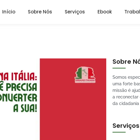
Início
Sobre Nós
Serviços
Ebook
Traba
Sobre N
Somos especi
uma forte bas
missão é aju
a reconectar
da cidadania
Serviços