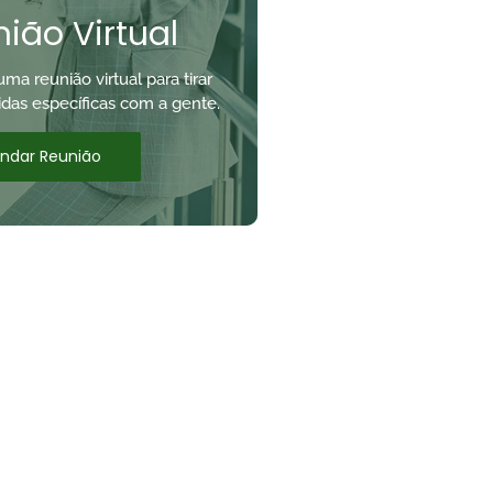
ião Virtual
a reunião virtual para tirar
idas específicas com a gente.
ndar Reunião