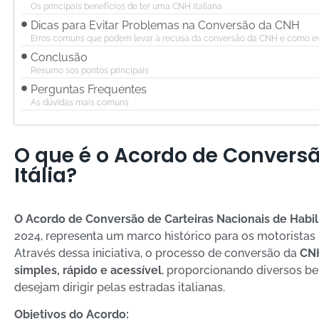
Os principais benefícios de ter uma CNH italiana
Dicas para Evitar Problemas na Conversão da CNH
Erros comuns que podem levar à recusa da conversão da CNH e como ev
Conclusão
Resumo sos pontos principais
Perguntas Frequentes
As dúvidas mais comuns
O que é o Acordo de Conversã
Itália?
O Acordo de Conversão de Carteiras Nacionais de Habilit
2024, representa um marco histórico para os motoristas 
Através dessa iniciativa, o processo de conversão da
CNH
simples, rápido e acessível
, proporcionando diversos be
desejam dirigir pelas estradas italianas.
Objetivos do Acordo: