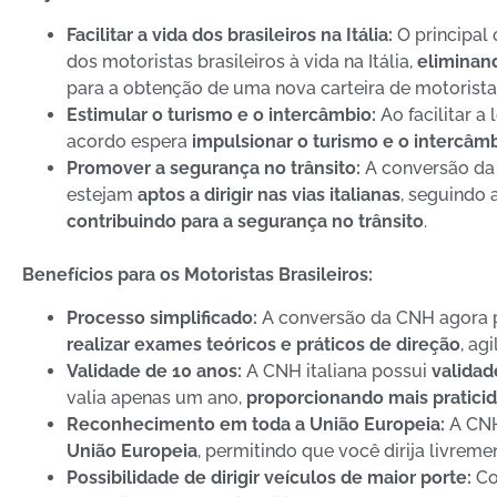
Facilitar a vida dos brasileiros na Itália:
O principal 
dos motoristas brasileiros à vida na Itália,
eliminan
para a obtenção de uma nova carteira de motorista
Estimular o turismo e o intercâmbio:
Ao facilitar a 
acordo espera
impulsionar o turismo e o intercâmb
Promover a segurança no trânsito:
A conversão da 
estejam
aptos a dirigir nas vias italianas
, seguindo 
contribuindo para a segurança no trânsito
.
Benefícios para os Motoristas Brasileiros:
Processo simplificado:
A conversão da CNH agora p
realizar exames teóricos e práticos de direção
, ag
Validade de 10 anos:
A CNH italiana possui
validad
valia apenas um ano,
proporcionando mais pratici
Reconhecimento em toda a União Europeia:
A CNH
União Europeia
, permitindo que você dirija livreme
Possibilidade de dirigir veículos de maior porte:
Co