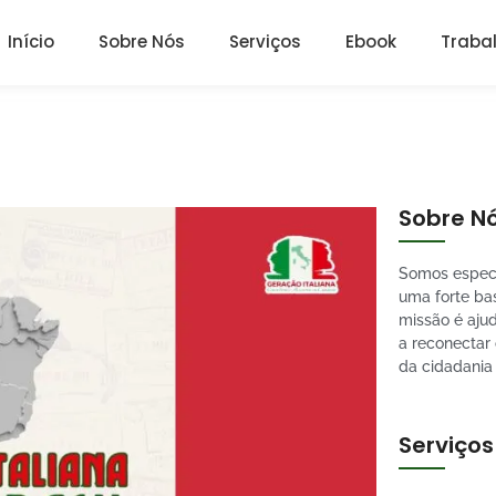
Início
Sobre Nós
Serviços
Ebook
Traba
Sobre N
Somos especi
uma forte bas
missão é aju
a reconectar
da cidadania
Serviços