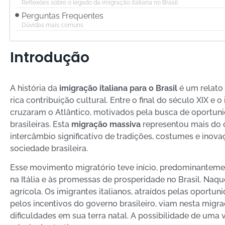
Reflexões sobre o legado da imigração italiana no Brasil
Perguntas Frequentes
Dúvidas mais comuns
Introdução
A história da
imigração italiana para o Brasil
é um relato 
rica contribuição cultural. Entre o final do século XIX e o
cruzaram o Atlântico, motivados pela busca de oportuni
brasileiras. Esta
migração massiva
representou mais do 
intercâmbio significativo de tradições, costumes e ino
sociedade brasileira.
Esse movimento migratório teve início, predominantem
na Itália e às promessas de prosperidade no Brasil. Naq
agrícola. Os imigrantes italianos, atraídos pelas oportun
pelos incentivos do governo brasileiro, viam nesta migr
dificuldades em sua terra natal. A possibilidade de uma 