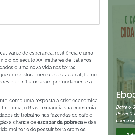
cativante de esperança, resiliência e uma
 início do século XX, milhares de italianos
dades e uma nova vida nas terras
que um deslocamento populacional; foi um
vações que influenciaram profundamente a
Eboo
ente, como uma resposta à crise econômica
Baixe o G
uela época, o Brasil expandia sua economia
Passo R
idades de trabalho nas fazendas de café e
com a Ge
ação a chance de
escapar da pobreza
e das
vida melhor e de possuir terra eram os
Bai