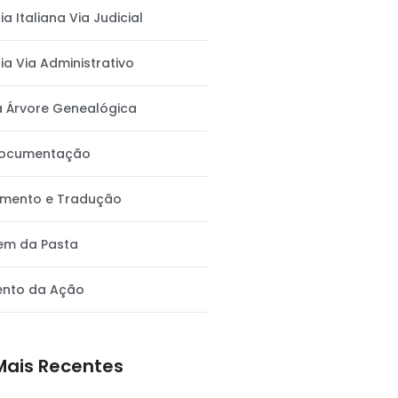
a Italiana Via Judicial
a Via Administrativo
a Árvore Genealógica
Documentação
amento e Tradução
m da Pasta
ento da Ação
Mais Recentes