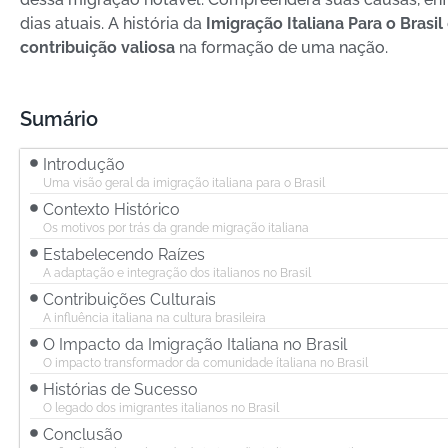
dias atuais. A história da
Imigração Italiana Para o Brasil
contribuição valiosa
na formação de uma nação.
Sumário
Introdução
Uma visão geral da imigração italiana para o Brasil
Contexto Histórico
Os motivos por trás da grande migração italiana
Estabelecendo Raízes
A adaptação e integração dos italianos no Brasil
Contribuições Culturais
A influência italiana na cultura brasileira
O Impacto da Imigração Italiana no Brasil
O impacto transformador da comunidade ítaliana no Brasil
Histórias de Sucesso
O legado dos imigrantes italianos no Brasil
Conclusão