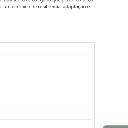
é uma crônica de
resiliência, adaptação e
Natitaliani:
exterior
Decreto Taj
Constitucio
de 2026 – e
italiana