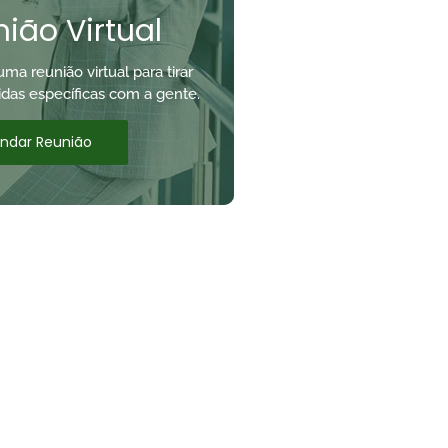
ião Virtual
a reunião virtual para tirar
idas específicas com a gente.
ndar Reunião