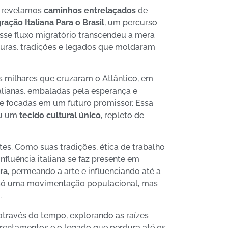
, revelamos
caminhos entrelaçados
de
ração Italiana Para o Brasil
, um percurso
sse fluxo migratório transcendeu a mera
turas, tradições e legados que moldaram
 milhares que cruzaram o Atlântico, em
talianas, embaladas pela esperança e
e focadas em um futuro promissor. Essa
ceu um
tecido cultural único
, repleto de
Entenda o C
Passos em 
es. Como suas tradições, ética de trabalho
fluência italiana se faz presente em
ra
, permeando a arte e influenciando até a
o só uma movimentação populacional, mas
.
através do tempo, explorando as raízes
rentamentos e o legado que perdura até os