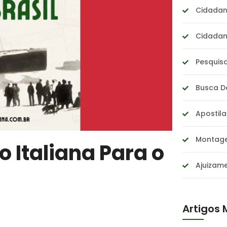
Cidadani
Cidadani
Pesquis
Busca 
Apostil
Montage
 Italiana Para o
Ajuizam
Artigos 