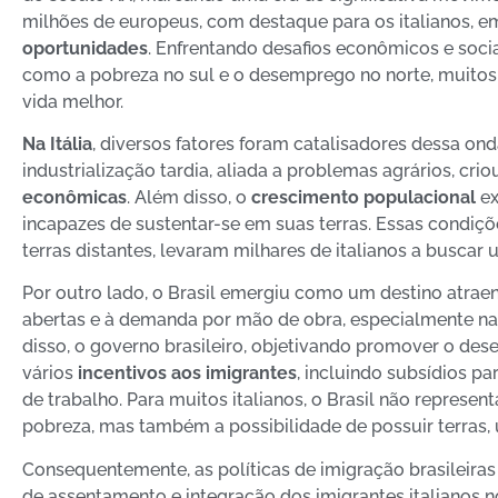
milhões de europeus, com destaque para os italianos, 
oportunidades
. Enfrentando desafios econômicos e soci
como a pobreza no sul e o desemprego no norte, muito
vida melhor.
Na Itália
, diversos fatores foram catalisadores dessa ond
industrialização tardia, aliada a problemas agrários, cri
econômicas
. Além disso, o
crescimento populacional
ex
incapazes de sustentar-se em suas terras. Essas condi
terras distantes, levaram milhares de italianos a busca
Por outro lado, o Brasil emergiu como um destino atraen
abertas e à demanda por mão de obra, especialmente na
disso, o governo brasileiro, objetivando promover o dese
vários
incentivos aos imigrantes
, incluindo subsídios p
de trabalho. Para muitos italianos, o Brasil não represe
pobreza, mas também a possibilidade de possuir terras, 
Consequentemente, as políticas de imigração brasileira
de assentamento e integração dos imigrantes italianos 