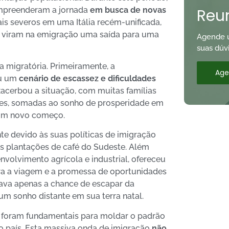
empreenderam a jornada
em busca de novas
Reun
ais severos em uma Itália recém-unificada,
s viram na emigração uma saída para uma
Agende um
suas dúv
a migratória. Primeiramente, a
Age
ou um
cenário de escassez e dificuldades
acerbou a situação, com muitas famílias
ções, somadas ao sonho de prosperidade em
r um novo começo.
te devido às suas políticas de imigração
s plantações de café do Sudeste. Além
nvolvimento agrícola e industrial, ofereceu
ara a viagem e a promessa de oportunidades
ntava apenas a chance de escapar da
um sonho distante em sua terra natal.
s foram fundamentais para moldar o padrão
no país. Esta massiva onda de imigração
não