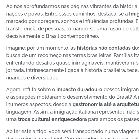
Ao nos aprofundarmos nas páginas vibrantes da história
nações e povos. Entre esses caminhos, destaca-se a
Imig
marcado por coragem, sonhos e influências profundas. E
transferência de pessoas, tornando-se uma fusão de cul
decisivamente o Brasil contemporâneo.
Imagine, por um momento, as
histórias não contadas
dos
busca de um recomeço nas terras brasileiras. Famílias i
enfrentando desafios quase inimagináveis, mantiveram-s
jornada, intrinsecamente ligada à história brasileira, te
nuances e diversidade.
Agora, reflita sobre o
impacto duradouro
desses imigrant
e aspirações moldaram o desenvolvimento do Brasil? A in
inúmeros aspectos, desde a
gastronomia até a arquitetu
linguagem. Assim, a imigração italiana representou nã
uma
troca cultural enriquecedora
para ambos os países
Ao ler este artigo, você será transportado numa viagem 
dessa migração notável. Compreenderá suas causas, enf